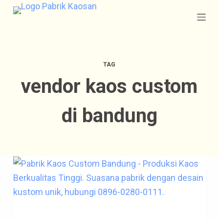
S
k
i
p
TAG
t
vendor kaos custom
o
c
di bandung
o
n
t
e
n
t