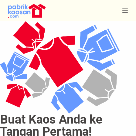
S
k
i
p
t
o
c
o
n
t
e
n
t
Buat Kaos Anda ke
Tangan Pertama!