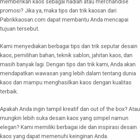
memberikan kaos sebagai hadiah atau merchandise
promosi? Jika ya, maka tips dan trik kaosan dari
Pabrikkaosan.com dapat membantu Anda mencapai
tujuan tersebut.
Kami menyediakan berbagai tips dan trik seputar desain
kaos, pemilihan bahan, teknik sablon, jahitan kaos, dan
masih banyak lagi. Dengan tips dan trik kami, Anda akan
mendapatkan wawasan yang lebih dalam tentang dunia
kaos dan mampu menghasilkan kaos dengan kualitas
terbaik.
Apakah Anda ingin tampil kreatif dan out of the box? Atau
mungkin lebih suka desain kaos yang simpel namun
elegan? Kami memiliki berbagai ide dan inspirasi desain
kaos yang dapat memenuhi keinginan Anda.