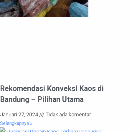
Rekomendasi Konveksi Kaos di
Bandung – Pilihan Utama
Januari 27, 2024
Tidak ada komentar
Selengkapnya »