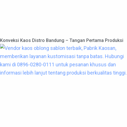
Konveksi Kaos Distro Bandung – Tangan Pertama Produksi