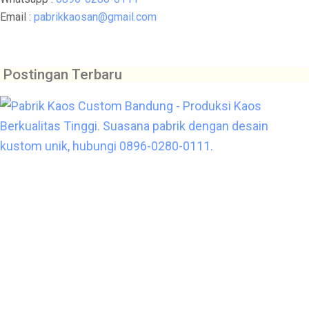
Email :
pabrikkaosan@gmail.com
Postingan Terbaru