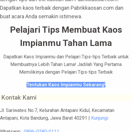
Dapatkan kaos terbaik dengan Pabrikkaosan.com dan
buat acara Anda semakin istimewa.
Pelajari Tips Membuat Kaos
Impianmu Tahan Lama
Dapatkan Kaos Impianmu dan Pelajari Tips-tips Terbaik untuk
Membuatnya Lebih Tahan Lama! Jadilah Yang Pertama
Memilikinya dengan Pelajari Tips-tips Terbaik
Tentukan Kaos Impianmu Sekarang!
Kontak Kami
Jl. Sariwates No.7, Kelurahan Antapani Kidul, Kecamatan
Antapani, Kota Bandung, Jawa Barat 40291 |
Kunjungi
Whatsapp :
0896-0280-0111