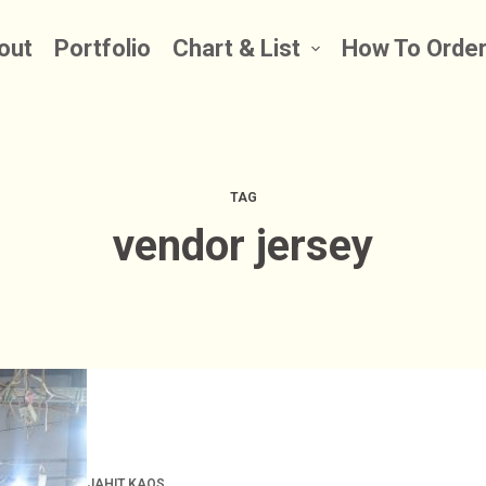
out
Portfolio
Chart & List
How To Orde
TAG
vendor jersey
JAHIT KAOS