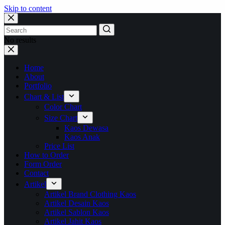
Skip to content
No results
Home
About
Portfolio
Chart & List
Color Chart
Size Chart
Kaos Dewasa
Kaos Anak
Price List
How to Order
Form Order
Contact
Artikel
Artikel Brand Clothing Kaos
Artikel Desain Kaos
Artikel Sablon Kaos
Artikel Jahit Kaos