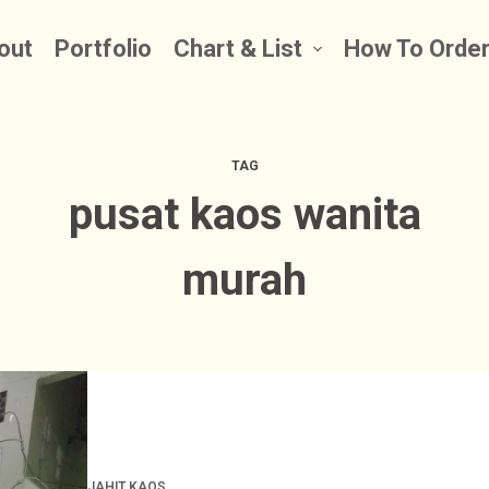
out
Portfolio
Chart & List
How To Orde
TAG
pusat kaos wanita
murah
JAHIT KAOS