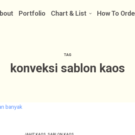
bout
Portfolio
Chart & List
How To Orde
TAG
konveksi sablon kaos
JAHIT KAOS
,
SABLON KAOS