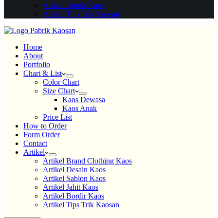
Artikel Bordir Kaos
Artikel Tips Trik Kaosan
Home
About
Portfolio
Chart & List
Color Chart
Size Chart
Kaos Dewasa
Kaos Anak
Price List
How to Order
Form Order
Contact
Artikel
Artikel Brand Clothing Kaos
Artikel Desain Kaos
Artikel Sablon Kaos
Artikel Jahit Kaos
Artikel Bordir Kaos
Artikel Tips Trik Kaosan