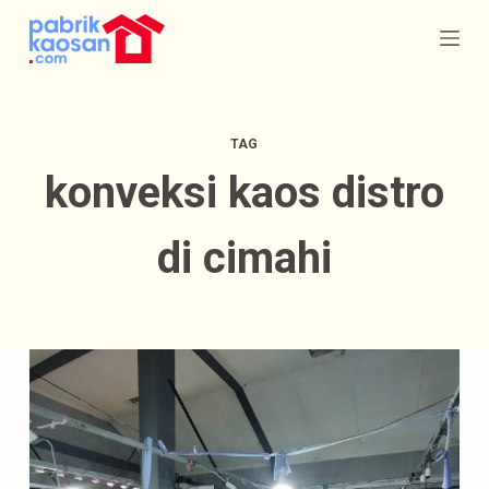
S
k
i
p
TAG
t
konveksi kaos distro
o
c
di cimahi
o
n
t
e
n
t