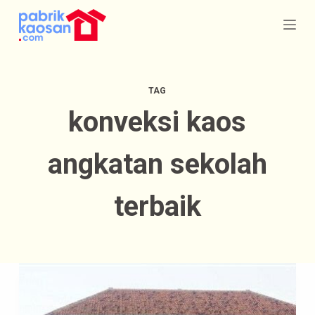
S
k
i
p
TAG
t
konveksi kaos
o
c
angkatan sekolah
o
n
terbaik
t
e
n
t