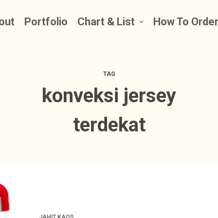
out
Portfolio
Chart & List
How To Orde
TAG
konveksi jersey
terdekat
JAHIT KAOS