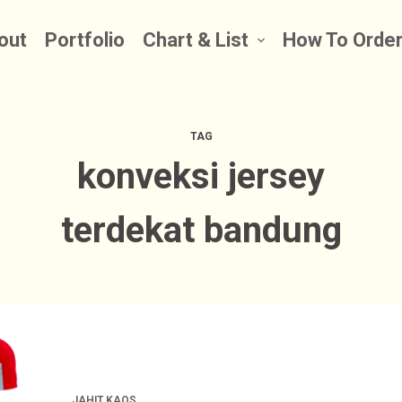
out
Portfolio
Chart & List
How To Orde
TAG
konveksi jersey
terdekat bandung
JAHIT KAOS