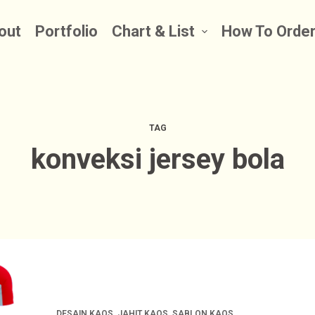
out
Portfolio
Chart & List
How To Orde
TAG
konveksi jersey bola
DESAIN KAOS
,
JAHIT KAOS
,
SABLON KAOS