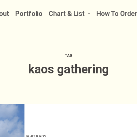
out
Portfolio
Chart & List
How To Orde
TAG
kaos gathering
JAHIT KAOS