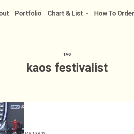
out
Portfolio
Chart & List
How To Orde
TAG
kaos festivalist
JAHIT KAOS