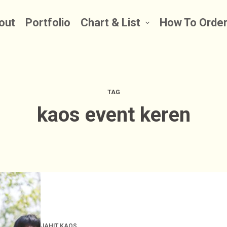
out
Portfolio
Chart & List
How To Orde
TAG
kaos event keren
JAHIT KAOS