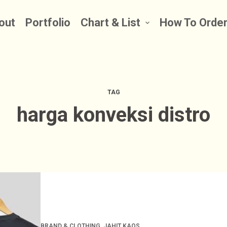
out
Portfolio
Chart & List
How To Orde
TAG
harga konveksi distro
BRAND & CLOTHING
,
JAHIT KAOS