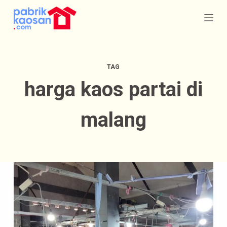
S
k
i
p
TAG
t
harga kaos partai di
o
c
malang
o
n
t
e
n
t