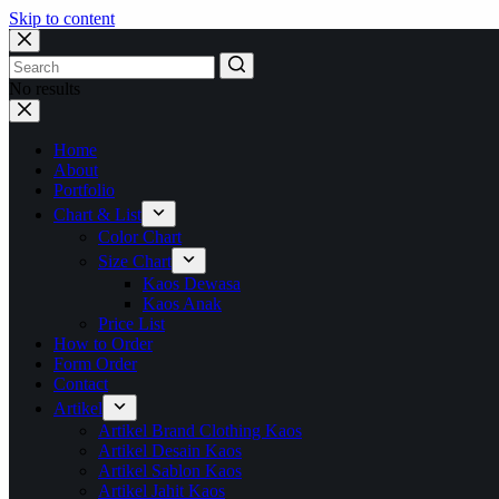
Skip to content
No results
Home
About
Portfolio
Chart & List
Color Chart
Size Chart
Kaos Dewasa
Kaos Anak
Price List
How to Order
Form Order
Contact
Artikel
Artikel Brand Clothing Kaos
Artikel Desain Kaos
Artikel Sablon Kaos
Artikel Jahit Kaos