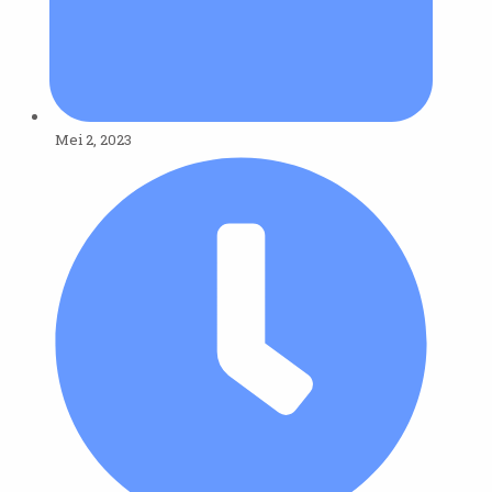
Mei 2, 2023