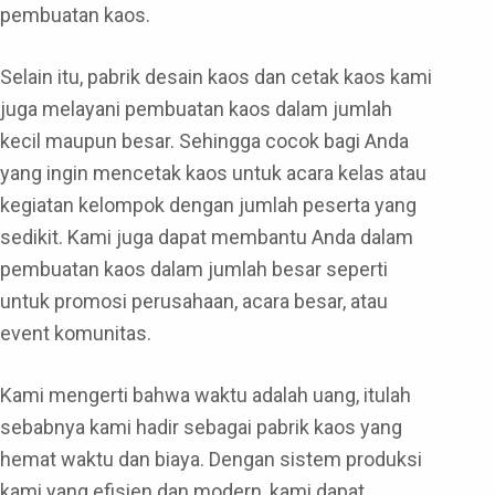
pembuatan kaos.
Selain itu, pabrik desain kaos dan cetak kaos kami
juga melayani pembuatan kaos dalam jumlah
kecil maupun besar. Sehingga cocok bagi Anda
yang ingin mencetak kaos untuk acara kelas atau
kegiatan kelompok dengan jumlah peserta yang
sedikit. Kami juga dapat membantu Anda dalam
pembuatan kaos dalam jumlah besar seperti
untuk promosi perusahaan, acara besar, atau
event komunitas.
Kami mengerti bahwa waktu adalah uang, itulah
sebabnya kami hadir sebagai pabrik kaos yang
hemat waktu dan biaya. Dengan sistem produksi
kami yang efisien dan modern, kami dapat