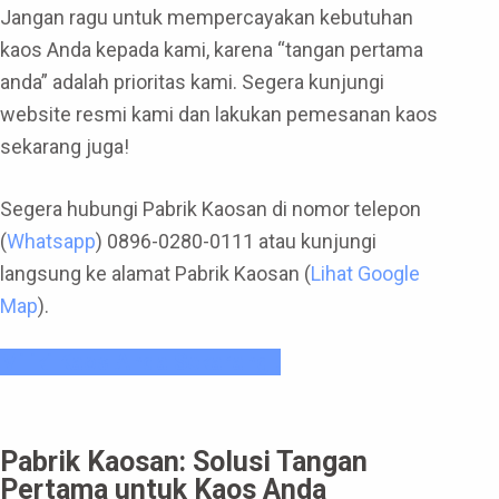
Jangan ragu untuk mempercayakan kebutuhan
kaos Anda kepada kami, karena “tangan pertama
anda” adalah prioritas kami. Segera kunjungi
website resmi kami dan lakukan pemesanan kaos
sekarang juga!
Segera hubungi Pabrik Kaosan di nomor telepon
(
Whatsapp
) 0896-0280-0111 atau kunjungi
langsung ke alamat Pabrik Kaosan (
Lihat Google
Map
).
Miliki Kaos Anda Sekarang !
Pabrik Kaosan: Solusi Tangan
Pertama untuk Kaos Anda