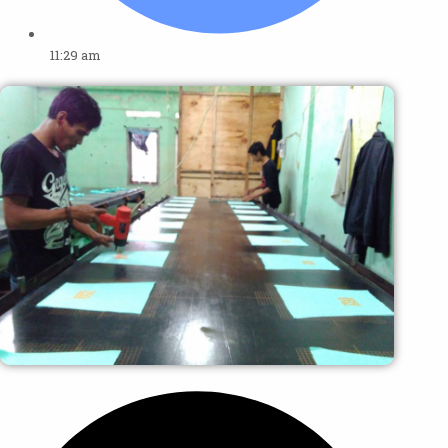
11:29 am