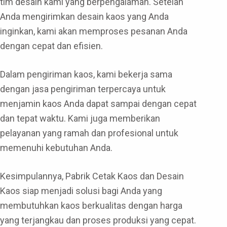
tim desain kami yang berpengalaman. Setelah
Anda mengirimkan desain kaos yang Anda
inginkan, kami akan memproses pesanan Anda
dengan cepat dan efisien.
Dalam pengiriman kaos, kami bekerja sama
dengan jasa pengiriman terpercaya untuk
menjamin kaos Anda dapat sampai dengan cepat
dan tepat waktu. Kami juga memberikan
pelayanan yang ramah dan profesional untuk
memenuhi kebutuhan Anda.
Kesimpulannya, Pabrik Cetak Kaos dan Desain
Kaos siap menjadi solusi bagi Anda yang
membutuhkan kaos berkualitas dengan harga
yang terjangkau dan proses produksi yang cepat.