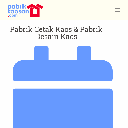
S
k
i
Pabrik Cetak Kaos & Pabrik
p
Desain Kaos
t
o
c
o
n
t
e
n
t