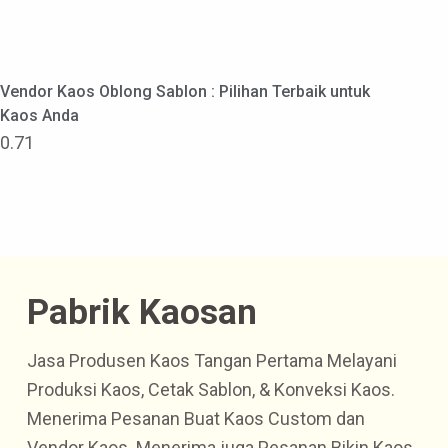
Vendor Kaos Oblong Sablon : Pilihan Terbaik untuk
Kaos Anda
Pabrik Kaosan
Jasa Produsen Kaos Tangan Pertama Melayani
Produksi Kaos, Cetak Sablon, & Konveksi Kaos.
Menerima Pesanan Buat Kaos Custom dan
Vendor Kaos. Menerima juga Pesanan Bikin Kaos