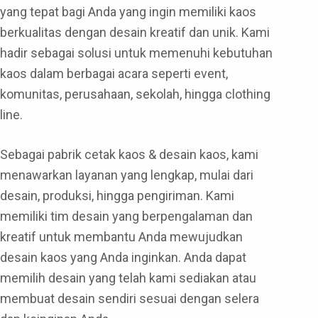
yang tepat bagi Anda yang ingin memiliki kaos
berkualitas dengan desain kreatif dan unik. Kami
hadir sebagai solusi untuk memenuhi kebutuhan
kaos dalam berbagai acara seperti event,
komunitas, perusahaan, sekolah, hingga clothing
line.
Sebagai pabrik cetak kaos & desain kaos, kami
menawarkan layanan yang lengkap, mulai dari
desain, produksi, hingga pengiriman. Kami
memiliki tim desain yang berpengalaman dan
kreatif untuk membantu Anda mewujudkan
desain kaos yang Anda inginkan. Anda dapat
memilih desain yang telah kami sediakan atau
membuat desain sendiri sesuai dengan selera