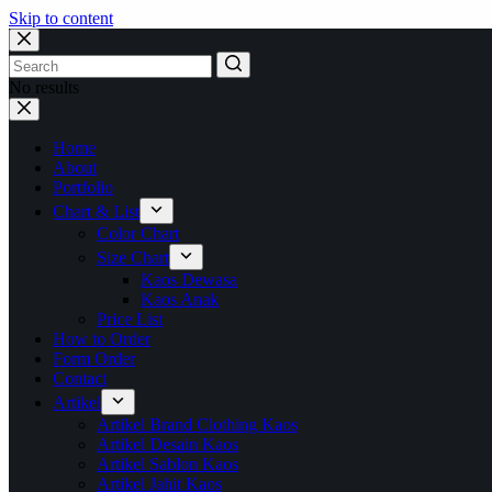
Skip to content
No results
Home
About
Portfolio
Chart & List
Color Chart
Size Chart
Kaos Dewasa
Kaos Anak
Price List
How to Order
Form Order
Contact
Artikel
Artikel Brand Clothing Kaos
Artikel Desain Kaos
Artikel Sablon Kaos
Artikel Jahit Kaos