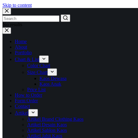
Skip to content
No results
Home
About
Portfolio
Chart & List
Color Chart
Size Chart
Kaos Dewasa
Kaos Anak
Price List
How to Order
Form Order
Contact
Artikel
Artikel Brand Clothing Kaos
Artikel Desain Kaos
Artikel Sablon Kaos
Artikel Jahit Kaos