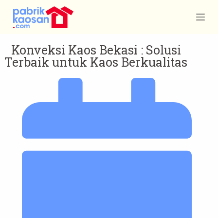
S
k
i
Konveksi Kaos Bekasi : Solusi
p
Terbaik untuk Kaos Berkualitas
t
o
c
o
n
t
e
n
t