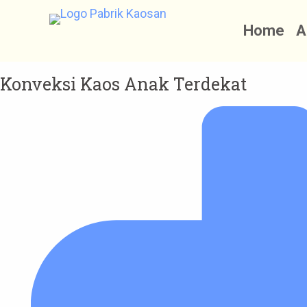
S
Home
A
k
i
p
Konveksi Kaos Anak Terdekat
t
o
c
o
n
t
e
n
t